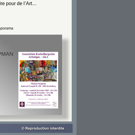
dre pour de l’Art…
diaporama
EPMAN